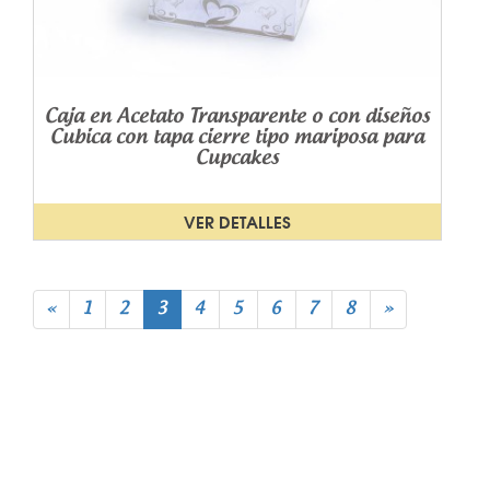
Caja en Acetato Transparente o con diseños
Cubica con tapa cierre tipo mariposa para
Cupcakes
VER DETALLES
«
1
2
3
4
5
6
7
8
»