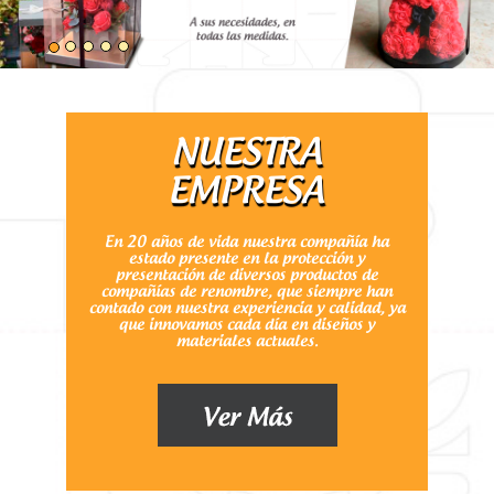
NUESTRA
EMPRESA
En 20 años de vida nuestra compañía ha
estado presente en la protección y
presentación de diversos productos de
compañías de renombre, que siempre han
contado con nuestra experiencia y calidad, ya
que innovamos cada día en diseños y
materiales actuales.