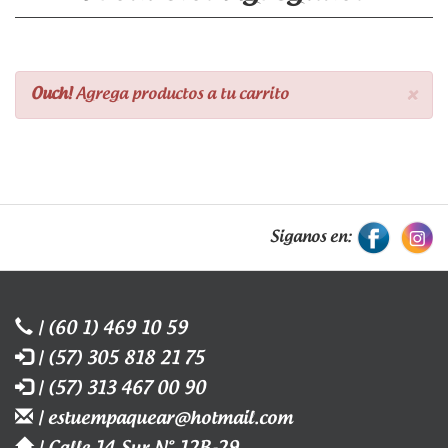
×
Ouch!
Agrega productos a tu carrito
Siganos en:
| (60 1) 469 10 59
| (57) 305 818 21 75
| (57) 313 467 00 90
| estuempaquear@hotmail.com